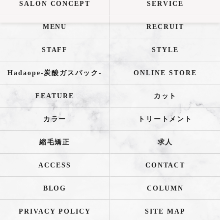
SALON CONCEPT
SERVICE
MENU
RECRUIT
STAFF
STYLE
Hadaope-炭酸ガスパック-
ONLINE STORE
FEATURE
カット
カラー
トリートメント
縮毛矯正
求人
ACCESS
CONTACT
BLOG
COLUMN
PRIVACY POLICY
SITE MAP