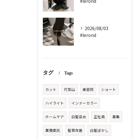
#lerond
2026/08/03
#lerond
タグ
Tags
カット
代官山
美容院
ショート
ハイライト
インナーカラー
ホームケア
白髪染め
正社員
募集
業務委託
髪質改善
白髪ぼかし