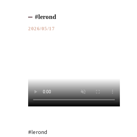
#lerond
2026/05/17
#lerond