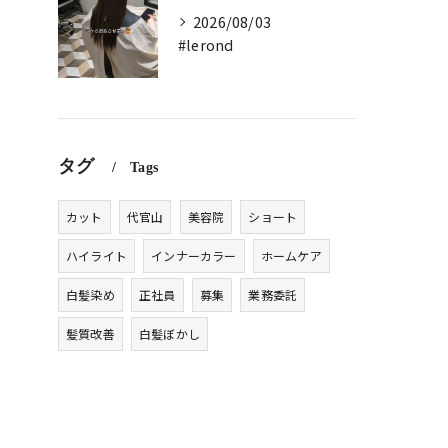
2026/08/03
#lerond
タグ
Tags
カット
代官山
美容院
ショート
ハイライト
インナーカラー
ホームケア
白髪染め
正社員
募集
業務委託
髪質改善
白髪ぼかし