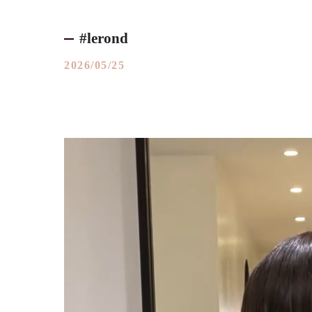
#lerond
2026/05/25