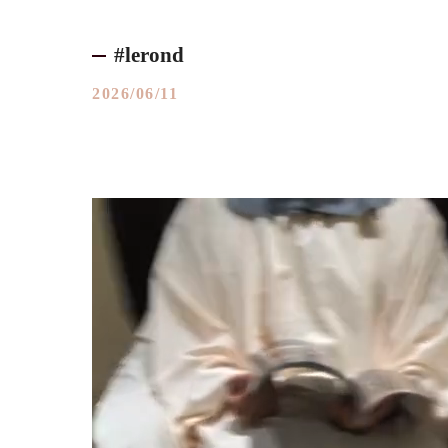
#lerond
2026/06/11