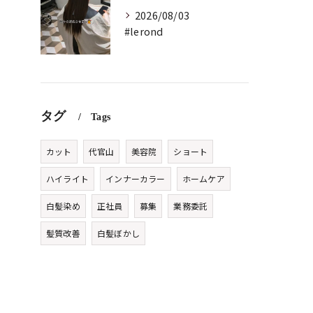
2026/08/03
#lerond
タグ
Tags
カット
代官山
美容院
ショート
ハイライト
インナーカラー
ホームケア
白髪染め
正社員
募集
業務委託
髪質改善
白髪ぼかし