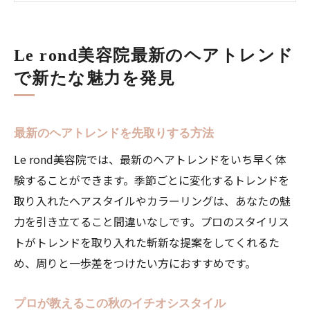
セレブも注目のトレンドヘアスタイル
髪型で一足先に秋を感じる
Le rond美容院最新のヘアトレンド
トレンドヘアスタイルで新たな自分に
で新たな魅力を発見
美容院Le rondで季節のスタイルチェンジを楽し
む
季節ごとのスタイルチェンジのポイント
最新のヘアトレンドを先取りする方法
春夏秋冬で異なるヘアスタイルの楽しみ方
Le rond美容院では、最新のヘアトレンドをいち早く体
Le rondのスタイリストが勧める季節のヘア
験することができます。季節ごとに変化するトレンドを
カラー
取り入れたヘアスタイルやカラーリングは、あなたの魅
力を引き立てること間違いなしです。プロのスタイリス
季節の変わり目にぴったりなカット
トがトレンドを取り入れた斬新な提案をしてくれるた
Le rondで叶える季節感あふれるスタイル
め、周りと一歩差をつけたい方におすすめです。
季節のイベントに合わせたヘアスタイル提
案
プロが教えるこの秋のイチオシスタイル