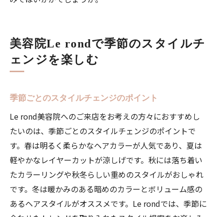
グ
顔型に合ったヘアスタイル提案
Le rondで似合うヘアカラーを見つける
美容院Le rondで季節のスタイルチ
プロが教えるヘアスタイルのオーダー方法
ェンジを楽しむ
理想のスタイルをLe rondで実現
忙しい日常を忘れてLe rond美容院でリフレッシ
季節ごとのスタイルチェンジのポイント
ュ
Le rond美容院へのご来店をお考えの方々におすすめし
リフレッシュできるヘアサロンの選び方
たいのは、季節ごとのスタイルチェンジのポイントで
Le rondで心身ともにリフレッシュ
す。春は明るく柔らかなヘアカラーが人気であり、夏は
スタイリストと過ごす癒しの時間
軽やかなレイヤーカットが涼しげです。秋には落ち着い
日常を忘れてリラックスする方法
たカラーリングや秋冬らしい重めのスタイルがおしゃれ
Le rondで過ごす至福の時間
です。冬は暖かみのある暗めのカラーとボリューム感の
美容院でリフレッシュする効果
あるヘアスタイルがオススメです。Le rondでは、季節に