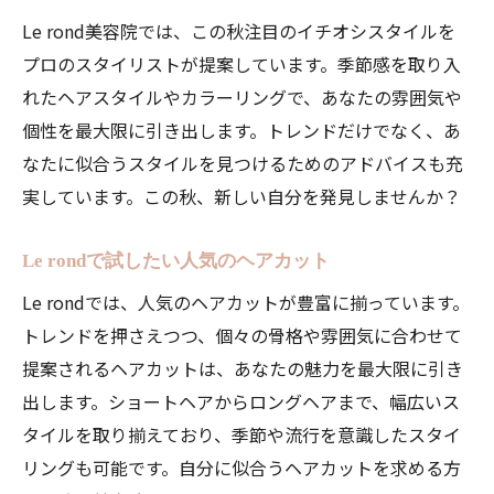
リラックス空間Le rond美容院でプロのスタイリ
Le rond美容院では、この秋注目のイチオシスタイルを
ストがあなたを輝かせる
プロのスタイリストが提案しています。季節感を取り入
Le rondのリラックス空間で癒されるひとと
れたヘアスタイルやカラーリングで、あなたの雰囲気や
き
個性を最大限に引き出します。トレンドだけでなく、あ
プロの技術であなたの魅力を引き出す方法
なたに似合うスタイルを見つけるためのアドバイスも充
Le rondのおすすめリラックスメニュー
実しています。この秋、新しい自分を発見しませんか？
ストレスを忘れて美しくなる時間をLe rond
で
Le rondで試したい人気のヘアカット
輝く自分を取り戻すためのLe rondの空間
Le rondでは、人気のヘアカットが豊富に揃っています。
プロのスタイリストと共に過ごす贅沢な時
トレンドを押さえつつ、個々の骨格や雰囲気に合わせて
間
提案されるヘアカットは、あなたの魅力を最大限に引き
出します。ショートヘアからロングヘアまで、幅広いス
美容院Le rondで体験する最新カラーリング技術
タイルを取り揃えており、季節や流行を意識したスタイ
最新のカラーリング技術とは？
リングも可能です。自分に似合うヘアカットを求める方
ダメージレスカラーリングの秘密