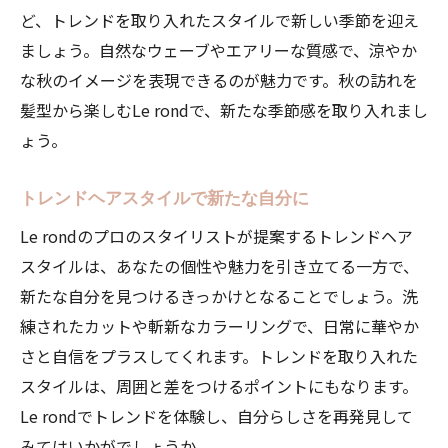
Le rondで自分らしい美を追求する
ど、トレンドを取り入れたスタイルで新しい季節を迎え
トレンドを取り入れたヘアスタイルはLe rond美
ましょう。自然なウェーブやエアリーな質感で、涼やか
容院で
な秋のイメージを表現できるのが魅力です。秋の訪れを
最新トレンドを取り入れるポイント
髪型から楽しむLe rondで、新たな季節感を取り入れまし
Le rondで叶えるトレンド感満載のヘアスタ
ょう。
イル
トレンドヘアスタイルを楽しむ方法
トレンドヘアスタイルで新たな自分に
季節ごとのトレンドを取り入れるには
Le rondのプロのスタイリストが提案するトレンドヘア
プロが教えるトレンドヘアのコツ
スタイルは、あなたの個性や魅力を引き立てる一方で、
新たな自分を見つけるきっかけとなることでしょう。洗
Le rondでトレンドを先取り
練されたカットや斬新なカラーリングで、日常に華やか
Le rond美容院であなたに最適なヘアスタイルを
さと自信をプラスしてくれます。トレンドを取り入れた
見つける
スタイルは、周囲と差をつけるポイントにもなります。
自分に似合うヘアスタイルの選び方
Le rondでトレンドを体験し、自分らしさを再発見して
Le rondのスタイリストによるカウンセリン
みてはいかがでしょうか。