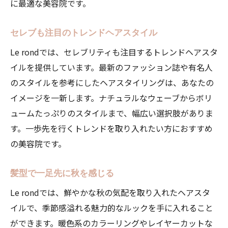
に最適な美容院です。
Le rondで試すべきトレンドカラー
プロがすすめるカラーリング後のケア方法
セレブも注目のトレンドヘアスタイル
最新カラーで変わる自分のイメージ
Le rondでは、セレブリティも注目するトレンドヘアスタ
Le rondのカラーリング技術で周囲と差をつ
イルを提供しています。最新のファッション誌や有名人
ける
のスタイルを参考にしたヘアスタイリングは、あなたの
自分らしさを追求するならLe rond美容院が最適
イメージを一新します。ナチュラルなウェーブからボリ
自分に合ったヘアスタイルの見つけ方
ュームたっぷりのスタイルまで、幅広い選択肢がありま
す。一歩先を行くトレンドを取り入れたい方におすすめ
Le rondで実現する理想のスタイル
の美容院です。
プロのカウンセリングで自分らしさを引き
出す
髪型で一足先に秋を感じる
Le rondのスタイリストが提案する個性派ス
Le rondでは、鮮やかな秋の気配を取り入れたヘアスタ
タイル
イルで、季節感溢れる魅力的なルックを手に入れること
自分らしいヘアスタイルにこだわる理由
ができます。暖色系のカラーリングやレイヤーカットな