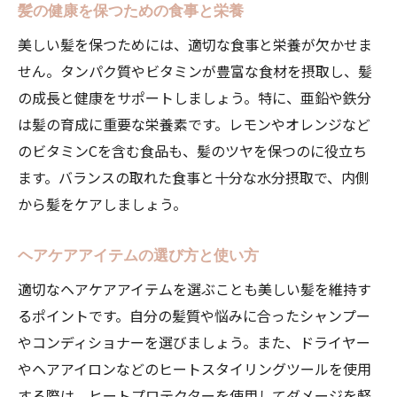
自宅でのヘアトリートメントの効果的なや
髪の健康を保つための食事と栄養
り方
美しい髪を保つためには、適切な食事と栄養が欠かせま
美容院Le rondでの訪問前に知っておくべき手入
せん。タンパク質やビタミンが豊富な食材を摂取し、髪
れ方法
の成長と健康をサポートしましょう。特に、亜鉛や鉄分
訪問前に準備すること
は髪の育成に重要な栄養素です。レモンやオレンジなど
カウンセリングで伝えるべきポイント
のビタミンCを含む食品も、髪のツヤを保つのに役立ち
持ち込みたいヘアケア製品の選び方
ます。バランスの取れた食事と十分な水分摂取で、内側
から髪をケアしましょう。
スタイル変更の際の注意点
訪問後のケア方法の確認
ヘアケアアイテムの選び方と使い方
美容院でのアドバイスをメモしよう
適切なヘアケアアイテムを選ぶことも美しい髪を維持す
美容院での手入れと自宅でのケアを組み合わせ
るポイントです。自分の髪質や悩みに合ったシャンプー
た美しいヘアスタイルの作り方
やコンディショナーを選びましょう。また、ドライヤー
美容院でのトリートメント後の自宅ケア
やヘアアイロンなどのヒートスタイリングツールを使用
美容院のスタイルを長持ちさせるテクニッ
する際は、ヒートプロテクターを使用してダメージを軽