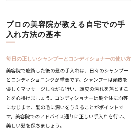
ブラッシングで髪を健康に保つ方法
自宅でできる簡単なヘアトリートメント
プロの美容院が教える自宅での手
髪の健康を保つための食事と栄養
入れ方法の基本
ヘアケアアイテムの選び方と使い方
美容院でのカスタマイズケアで美しいスタイル
を保つ秘訣
毎日の正しいシャンプーとコンディショナーの使い方
美容院でのカウンセリングの重要性
美容院で施術した後の髪の手入れは、日々のシャンプー
髪質に合わせたトリートメントメニューの
とコンディショニングが重要です。シャンプーは頭皮を
選び方
優しくマッサージしながら行い、頭皮の汚れを落とすこ
カスタマイズカラーとカットで自分らしい
とを心掛けましょう。コンディショナーは髪全体に均等
スタイルを
になじませ、髪の毛に潤いを与えることがポイントで
す。美容院でのアドバイス通りに正しい手入れを行い、
美容院での定期的なメンテナンスのメリッ
美しい髪を保ちましょう。
ト
自宅でのケアをサポートする美容院のアド