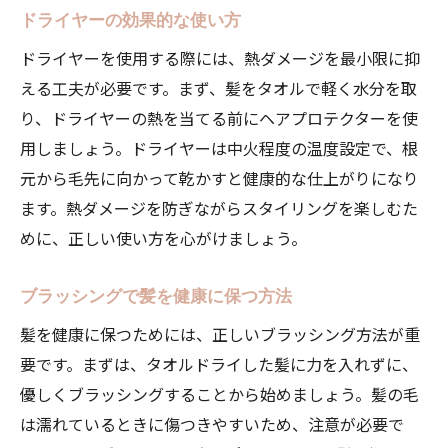
ドライヤーの効果的な使い方
バイス
ドライヤーを使用する際には、熱ダメージを最小限に抑
美容院での専門的なアドバイスに基づいた
える工夫が必要です。まず、髪をタオルで軽く水分を取
自宅ケア
り、ドライヤーの熱を当てる前にヘアプロテクターを使
Le rondのプロが教える髪質に合わせたヘアケア
用しましょう。ドライヤーは中火程度の温度設定で、根
方法
元から毛先に向かって乾かすと健康的な仕上がりになり
くせ毛に適したヘアケア製品とテクニック
ます。熱ダメージを防ぎながらスタイリングを楽しむた
直毛の人のためのボリュームアップ術
めに、正しい使い方を心がけましょう。
乾燥髪を潤すケア方法
油っぽい髪をサラサラに保つ方法
ブラッシングで髪を健康に保つ方法
ダメージヘアの修復と予防
髪を健康に保つためには、正しいブラッシング方法が重
カラーリング髪の色持ちを良くするケア
要です。まずは、タオルドライした髪に力を入れずに、
優しくブラッシングすることから始めましょう。髪の毛
ライフスタイルに合わせた美容院のアドバイス
は濡れているときに傷つきやすいため、注意が必要で
で新しいスタイルを楽しむ