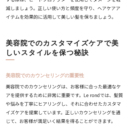
ク
減しましょう。正しい使い方と頻度を守り、ヘアケアア
自宅ケアと美容院ケアのベストバランス
イテムを効果的に活用して美しい髪を保ちましょう。
季節ごとのケア方法の違い
美容院との連携で叶える理想のスタイル
美容院でのカスタマイズケアで美
美容院でのアドバイスを活かした日常ケア
しいスタイルを保つ秘訣
プロの美容院が教える季節ごとのヘアケアのポ
イント
春のヘアケア - 紫外線対策と保湿
美容院でのカウンセリングの重要性
夏のヘアケア - 汗と海水の影響を防ぐ方法
美容院でのカウンセリングは、お客様に合った最適なケ
秋のヘアケア - 抜け毛対策とケア方法
アを提供するために非常に重要です。Le rondでは、髪質
冬のヘアケア - 乾燥と静電気対策
や悩みを丁寧にヒアリングし、それに合わせたカスタマ
季節ごとのカラーチェンジのコツ
イズケアを提案しています。正しいカウンセリングを通
季節に合わせたヘアスタイルの提案
じて、お客様が満足いく結果を得ることができます。