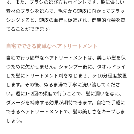
す。また、ブラシの選び方もポイントです。髪に優しい
忙しい人のための時短ヘアケア
素材のブラシを選んで、毛先から頭皮に向かってブラッ
スポーツ愛好者のためのヘアケア
シングすると、頭皮の血行も促進され、健康的な髪を育
アウトドア好きのための髪の保護方法
てることができます。
ビジネスパーソンに最適なヘアスタイル
家での時間を活用したヘアトリートメント
自宅でできる簡単なヘアトリートメント
イベントごとのヘアスタイルの提案
自宅で行う簡単なヘアトリートメントは、美しい髪を保
自宅でもできる美容院のプロフェッショナルな
つために欠かせません。シャンプー後に、タオルドライ
ヘアケアテクニック
した髪にトリートメント剤をなじませ、5~10分程度放置
サロン仕上げのブロー方法
します。その後、ぬるま湯で丁寧に洗い流してくださ
い。週に1~2回の頻度で行うことで、髪に潤いを与え、
プロが教えるヘアアイロンの使い方
ダメージを補修する効果が期待できます。自宅で手軽に
自宅でできる簡単パーマケア
できるヘアトリートメントで、髪の美しさをキープしま
髪を傷めないカラーリングのコツ
しょう。
セルフヘッドマッサージの方法