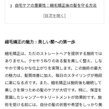
自宅ケアの重要性：縮毛矯正後の髪を守る方法
理想のスタイル：縮毛矯正後のスタイリングテ
クニック
美容室でのカウンセリング：自分に合った施術
を見つける
縮毛矯正の魅力：美しい髪への第一歩
縮毛矯正の効果：変わる自分と髪の喜び
美しい髪を手に入れた後に：維持するためのア
縮毛矯正は、ただのストレートヘアを提供する施術では
ドバイス
ありません。クセやうねりのある髪を美しく整え、しな
やかで滑らかな仕上がりを実現します。この施術の最大
の魅力は、髪質改善に加え、毎日のスタイリングが格段
に楽になる点です。また、縮毛矯正は施術後も継続して
美しさを保つための髪のケアが大切です。特に、保湿を
意識したシャンプーやトリートメントが効果的です。施
術を受ける前には、自分の髪の状態や希望をしっかり美