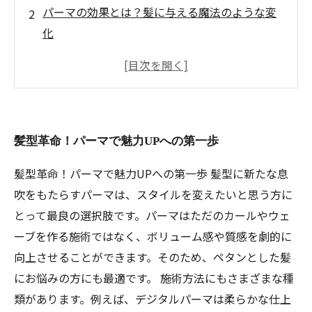
パーマの効果とは？髪に与える魔法のような変
化
あなたに最適なパーマスタイルを見つけよう
プロが教える！信頼できる美容室でのパーマ施
術
アフターケアの重要性：美しい髪を保つために
髪型革命！パーマで魅力UPへの第一歩
流行のスタイルを取り入れた成功事例集
魅力的な髪を手に入れる！パーマの旅の終着点
髪型革命！パーマで魅力UPへの第一歩 髪型に新たな息
吹をもたらすパーマは、スタイルを変えたいと思う方に
とって最良の選択肢です。パーマはただのカールやウェ
ーブを作る施術ではなく、ボリューム感や質感を劇的に
向上させることができます。そのため、ペタンとした髪
にお悩みの方にも最適です。 施術方法にもさまざまな種
類があります。例えば、デジタルパーマは柔らかな仕上