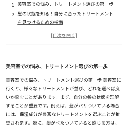
美容室での悩み、トリートメント選びの第一歩
髪の状態を知る！自分に合ったトリートメント
を見つけるための指南
トリートメントの種類と成分：あなたの髪に合
うものはどれ？
カウンセリングの重要性：美容師と相談するメ
リット
美容室での悩み、トリートメント選びの第一歩
施術後のケアが鍵！美しい髪を保つためのアフ
ターケア
美容室での悩み、トリートメント選びの第一歩 美容室に
悩み別トリートメントガイド：あなたに必要な
行くと、様々なトリートメントが並び、どれを選べば良
解決策
いか悩むことがあります。まず、自分の髪の状態を理解
自信あふれる髪を手に入れる！悩みに合ったト
することが重要です。例えば、髪がパサついている場合
リートメント選びのまとめ
には、保湿成分が豊富なトリートメントを選ぶことが推
奨されます。逆に、髪がべたついていると感じる方は、