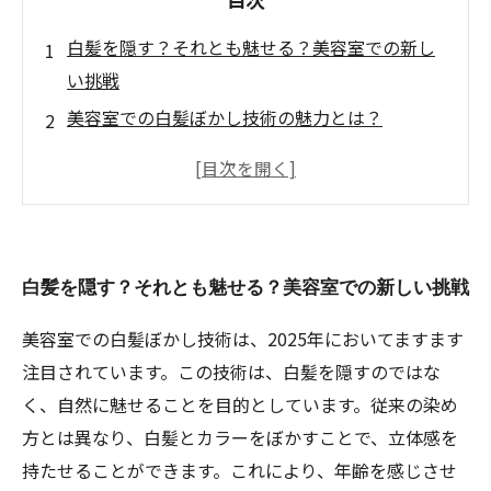
白髪を隠す？それとも魅せる？美容室での新し
い挑戦
美容室での白髪ぼかし技術の魅力とは？
年齢を感じさせない！白髪ぼかしで得られる自
然な美しさ
プロフェッショナルの技術が、おしゃれ感を倍
増！
白髪を隠す？それとも魅せる？美容室での新しい挑戦
白髪ぼかしを体験した人たちの声とは？
これからの美しさのトレンド、白髪ぼかしを選
美容室での白髪ぼかし技術は、2025年においてますます
ぶ理由
注目されています。この技術は、白髪を隠すのではな
あなたも試してみて！美容室での白髪ぼかし技
く、自然に魅せることを目的としています。従来の染め
術の最新情報
方とは異なり、白髪とカラーをぼかすことで、立体感を
持たせることができます。これにより、年齢を感じさせ